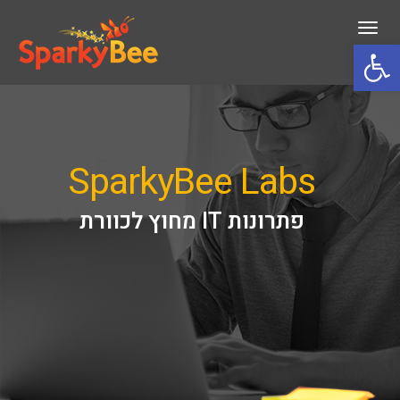
תפריט
פתח סרגל נגישות
SparkyBee Labs
פתרונות IT מחוץ לכוורת